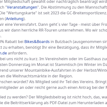
der Mitgliedschaft gewählt oder nachträglich beantragt wir
ch "
Veranstaltungen
". Die Abstimmung zu den Mannschaft
e "Wertungskarte" ist seit 2023 die GC-Breitensportlizen
en (
Anleitung
).
ir eine Vereinsfahrt. Dann geht´s vier Tage - meist über Fr
s wir dann herrliche RR-Touren unternehmen. Wo wir schon
.
0% Rabatt bei
Bikes&Boards
in Butzbach (ausgenommen sind
zu erhalten, benötigt Ihr eine Bestätigung, dass ihr Mitgli
h.de
anfordern.
 bei uns nicht zu kurz. Im Vereinsheim oder im Gasthaus z
ersten Donnerstag im Monat ist Stammtisch (im Winter im 
rend unserer Mountainbike-Ausfahrten in der Herbst/Wint
en die Weihnachtsmärkte in der Region.
schen würdet? Als Mitglied seid ihr Teil des Vereins. Bring
mitglieder an oder reicht gerne auch einen Antrag bei der
lied zu werden? Der Mitgliedsbeitrag ist nicht hoch, das, w
 die Beitrittserklärung als PDF-Datei zum Herunterladen a