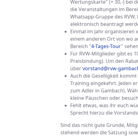
Wertungskarte" (+ 30,-) bei 
die Veranstaltungen im Berei
Whatsapp-Gruppe des RVW. Di
elektronisch beantragt werd
Einmal im Jahr organisieren w
einem anderen Ort von wo au
Bereich "
4-Tages-Tour
" sehen
Für RVW-Mitglieder gibt es 1
Preisbindung). Um den Rabatt 
über
vorstand@rvw-gambac
Auch die Geselligkeit kommt
Training eingekehrt. Jeden 
zum Adler in Gambach). Wäh
kleine Päuschen oder besuch
Fehlt etwas, was ihr euch wün
Sprecht hierzu die Vorstands
Sind das nicht gute Gründe, Mitg
stehend werden die Satzung sowie