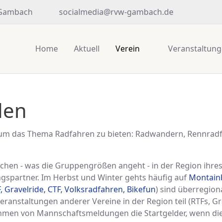
 Gambach
socialmedia@rvw-gambach.de
Home
Aktuell
Verein
Veranstaltun
den
um das Thema Radfahren zu bieten: Radwandern, Rennradfa
chen - was die Gruppengrößen angeht - in der Region ihresg
ngspartner. Im Herbst und Winter gehts häufig auf
Montain
, Gravelride, CTF, Volksradfahren, Bikefun
) sind überregion
anstaltungen anderer Vereine in der Region teil (RTFs, Gra
men von Mannschaftsmeldungen die Startgelder, wenn die